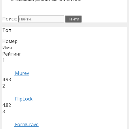
Поиск:
Топ
Номер
Имя
Рейтинг
1
Murev
4.93
2
FlipLock
4.82
3
FormCrave