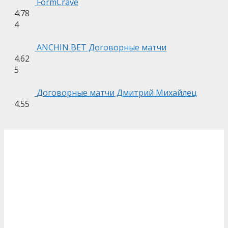
FormCrave
4.78
4
ANCHIN BET Договорные матчи
4.62
5
Договорные матчи Дмитрий Михайлец
4.55