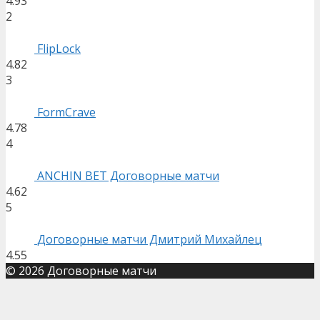
4.93
2
FlipLock
4.82
3
FormCrave
4.78
4
ANCHIN BET Договорные матчи
4.62
5
Договорные матчи Дмитрий Михайлец
4.55
© 2026 Договорные матчи