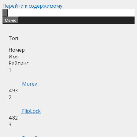
Перейти к содержимому
Меню
Топ
Номер
Имя
Рейтинг
1
Murev
4.93
2
FlipLock
4.82
3