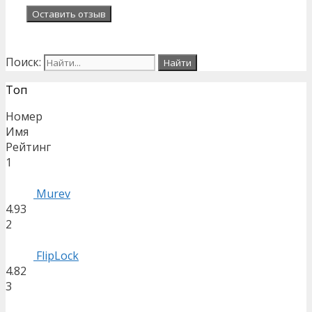
Поиск:
Топ
Номер
Имя
Рейтинг
1
Murev
4.93
2
FlipLock
4.82
3