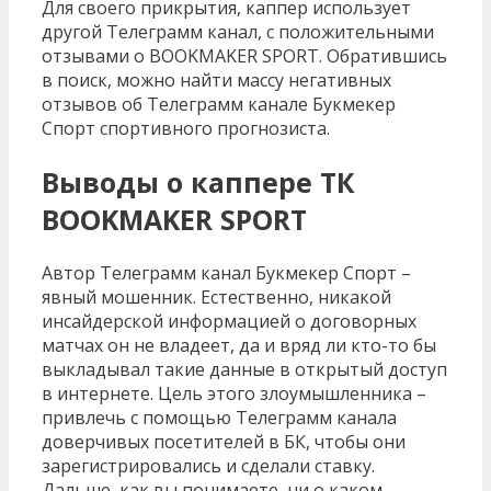
Для своего прикрытия, каппер использует
другой Телеграмм канал, с положительными
отзывами о BOOKMAKER SPORT. Обратившись
в поиск, можно найти массу негативных
отзывов об Телеграмм канале Букмекер
Спорт спортивного прогнозиста.
Выводы о каппере ТК
BOOKMAKER SPORT
Автор Телеграмм канал Букмекер Спорт –
явный мошенник. Естественно, никакой
инсайдерской информацией о договорных
матчах он не владеет, да и вряд ли кто-то бы
выкладывал такие данные в открытый доступ
в интернете. Цель этого злоумышленника –
привлечь с помощью Телеграмм канала
доверчивых посетителей в БК, чтобы они
зарегистрировались и сделали ставку.
Дальше, как вы понимаете, ни о каком