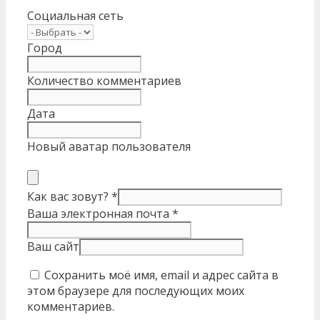
Социальная сеть
Город
Количество комментариев
Дата
Новый аватар пользователя
Как вас зовут?
*
Ваша электронная почта
*
Ваш сайт
Сохранить моё имя, email и адрес сайта в
этом браузере для последующих моих
комментариев.