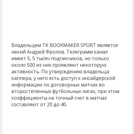
Владельцем ТК BOOKMAKER SPORT является
некий Андрей Фролов. Телеграмм канал
имеет 5, 5 тысяч подписчиков, но только
около 500 из них проявляют некоторую
активность. По утверждению владельца
каппера, у него есть доступ к инсайдерской
информации по договорных матчах во
второстепенных футбольных лигах, при этом
коэффициенты на точный счет в матчах
составляют от 20 до 40.