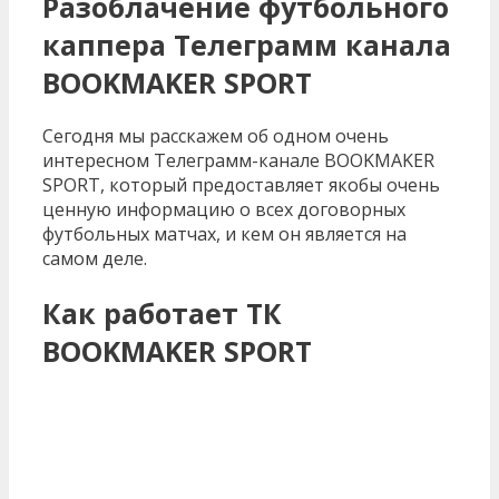
Разоблачение футбольного
каппера Телеграмм канала
BOOKMAKER SPORT
Сегодня мы расскажем об одном очень
интересном Телеграмм-канале BOOKMAKER
SPORT, который предоставляет якобы очень
ценную информацию о всех договорных
футбольных матчах, и кем он является на
самом деле.
Как работает ТК
BOOKMAKER SPORT