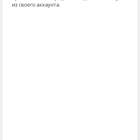
из своего аккаунта.