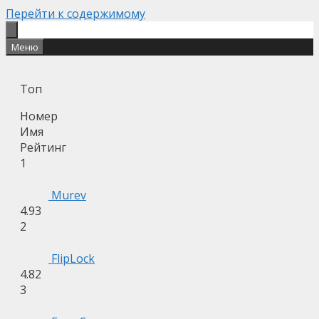
Перейти к содержимому
Меню
Топ
Номер
Имя
Рейтинг
1
Murev
4.93
2
FlipLock
4.82
3