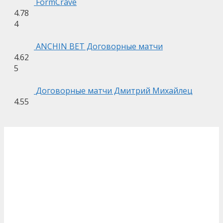
FormCrave
4.78
4
ANCHIN BET Договорные матчи
4.62
5
Договорные матчи Дмитрий Михайлец
4.55