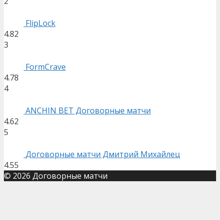
2
FlipLock
4.82
3
FormCrave
4.78
4
ANCHIN BET Договорные матчи
4.62
5
Договорные матчи Дмитрий Михайлец
4.55
© 2026 Договорные матчи