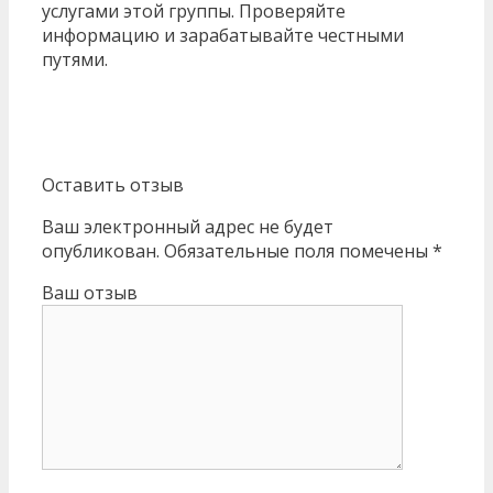
услугами этой группы. Проверяйте
информацию и зарабатывайте честными
путями.
Оставить отзыв
Ваш электронный адрес не будет
опубликован. Обязательные поля помечены *
Ваш отзыв