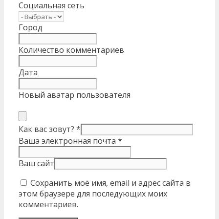
Социальная сеть
Город
Количество комментариев
Дата
Новый аватар пользователя
Как вас зовут?
*
Ваша электронная почта
*
Ваш сайт
Сохранить моё имя, email и адрес сайта в
этом браузере для последующих моих
комментариев.