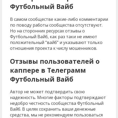
Футбольный Вайб
В самом сообществе какие-либо комментарии
по поводу работы сообщества отсутствуют.
Но на сторонних ресурсах отзывы о
Футбольный Вайб, как раз таки не имеют
положительный “вайб” и указывают только
отношения проекта к числу мошенников.
Отзывы пользователей о
каппере в Телеграмм
Футбольный Вайб
Автор не может подтвердить свою
надежность. Многие факторы подтверждают
недобро честность сообщества Футбольный
Вайб. В целях сохранить ваши денежные
средства, мы не рекомендуем пользоваться