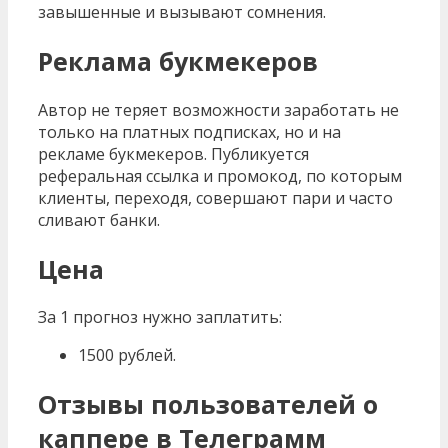
завышенные и вызывают сомнения.
Реклама букмекеров
Автор не теряет возможности заработать не
только на платных подписках, но и на
рекламе букмекеров. Публикуется
реферальная ссылка и промокод, по которым
клиенты, переходя, совершают пари и часто
сливают банки.
Цена
За 1 прогноз нужно заплатить:
1500 рублей.
Отзывы пользователей о
каппере в Телеграмм