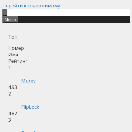
Перейти к содержимому
Меню
Топ
Номер
Имя
Рейтинг
1
Murev
4.93
2
FlipLock
4.82
3