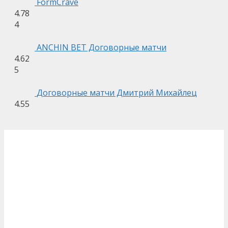
FormCrave
4.78
4
ANCHIN BET Договорные матчи
4.62
5
Договорные матчи Дмитрий Михайлец
4.55