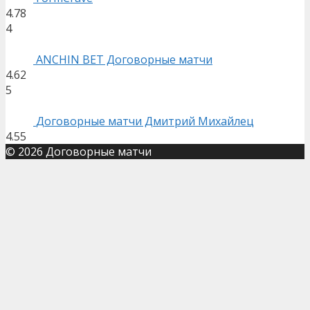
4.78
4
ANCHIN BET Договорные матчи
4.62
5
Договорные матчи Дмитрий Михайлец
4.55
© 2026 Договорные матчи