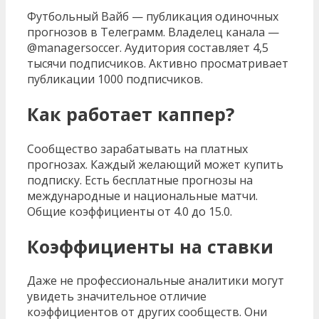
Футбольный Вайб — публикация одиночных
прогнозов в Телеграмм. Владелец канала —
@managersoccer. Аудитория составляет 4,5
тысячи подписчиков. Активно просматривает
публикации 1000 подписчиков.
Как работает каппер?
Сообщество зарабатывать на платных
прогнозах. Каждый желающий может купить
подписку. Есть бесплатные прогнозы на
международные и национальные матчи.
Общие коэффициенты от 4.0 до 15.0.
Коэффициенты на ставки
Даже не профессиональные аналитики могут
увидеть значительное отличие
коэффициентов от других сообществ. Они