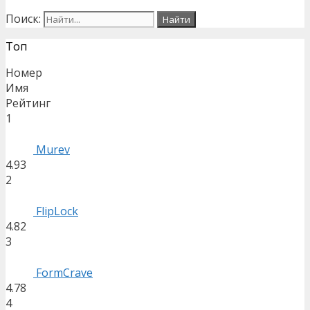
Поиск:
Топ
Номер
Имя
Рейтинг
1
Murev
4.93
2
FlipLock
4.82
3
FormCrave
4.78
4