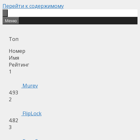
Перейти к содержимому
Меню
Топ
Номер
Имя
Рейтинг
1
Murev
4.93
2
FlipLock
4.82
3