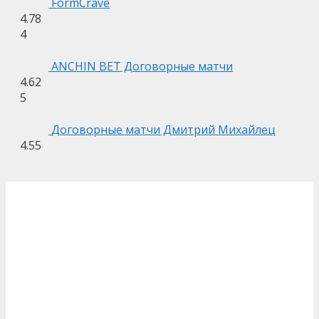
FormCrave
4.78
4
ANCHIN BET Договорные матчи
4.62
5
Договорные матчи Дмитрий Михайлец
4.55