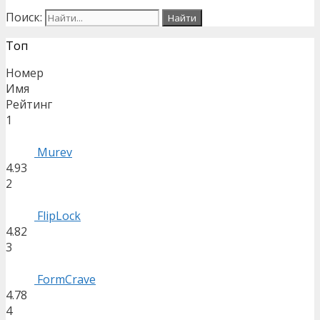
Поиск:
Топ
Номер
Имя
Рейтинг
1
Murev
4.93
2
FlipLock
4.82
3
FormCrave
4.78
4