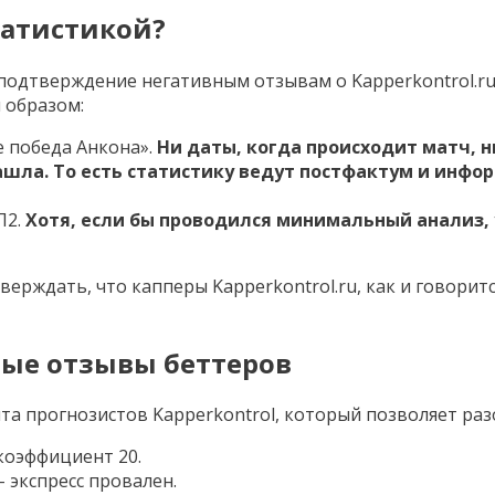
статистикой?
 подтверждение негативным отзывам о Kapperkontrol.r
м образом:
е победа Анкона».
Ни даты, когда происходит матч, 
зашла. То есть статистику ведут постфактум и инфо
П2.
Хотя, если бы проводился минимальный анализ, у
верждать, что капперы Kapperkontrol.ru, как и говорит
ьные отзывы беттеров
а прогнозистов Kapperkontrol, который позволяет раз
 коэффициент 20.
– экспресс провален.