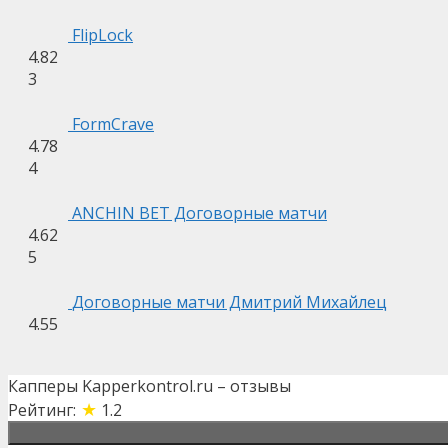
FlipLock
4.82
3
FormCrave
4.78
4
ANCHIN BET Договорные матчи
4.62
5
Договорные матчи Дмитрий Михайлец
4.55
Капперы Kapperkontrol.ru – отзывы
★
Рейтинг:
1.2