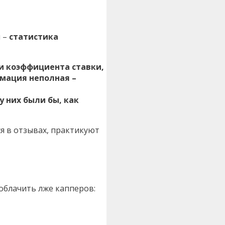
u –
статистика
ни коэффициента ставки,
рмация неполная –
 них были бы, как
ся в отзывах, практикуют
облачить лже капперов: