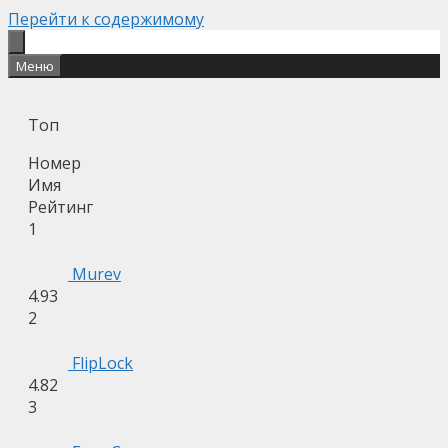
Перейти к содержимому
Меню
Топ
Номер
Имя
Рейтинг
1
Murev
4.93
2
FlipLock
4.82
3