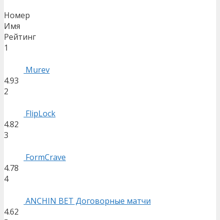
Номер
Имя
Рейтинг
1
Murev
4.93
2
FlipLock
4.82
3
FormCrave
4.78
4
ANCHIN BET Договорные матчи
4.62