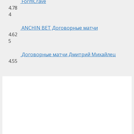
FormCrave
4.78
4
ANCHIN BET Договорные матчи
4.62
5
Договорные матчи Дмитрий Михайлец
4.55