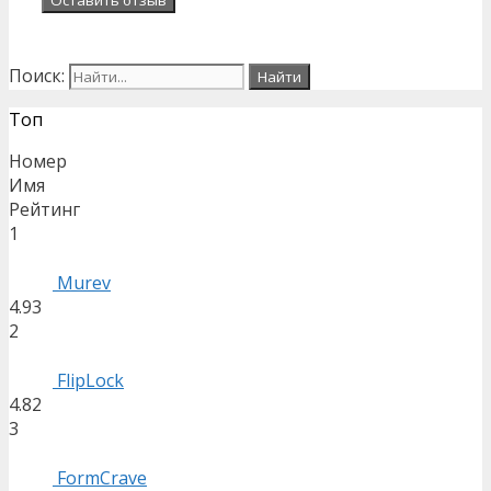
Поиск:
Топ
Номер
Имя
Рейтинг
1
Murev
4.93
2
FlipLock
4.82
3
FormCrave