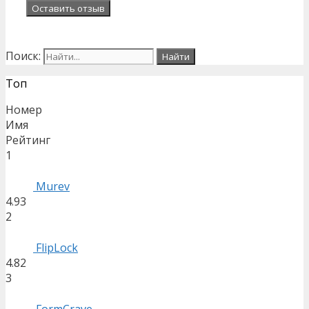
Поиск:
Топ
Номер
Имя
Рейтинг
1
Murev
4.93
2
FlipLock
4.82
3