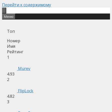
Перейти к содержимому
Меню
Топ
Номер
Имя
Рейтинг
1
Murev
4.93
2
FlipLock
4.82
3