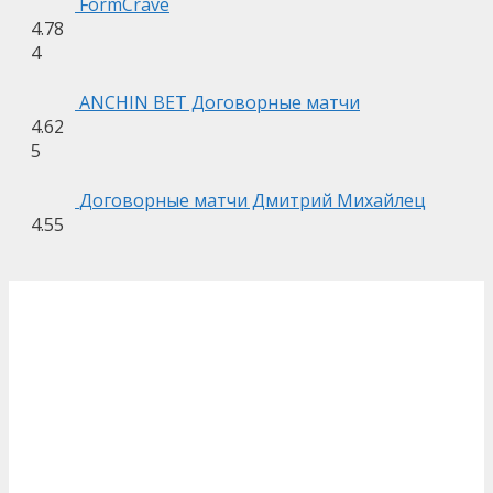
FormCrave
4.78
4
ANCHIN BET Договорные матчи
4.62
5
Договорные матчи Дмитрий Михайлец
4.55