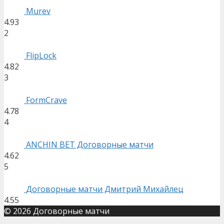
Murev
4.93
2
FlipLock
4.82
3
FormCrave
4.78
4
ANCHIN BET Договорные матчи
4.62
5
Договорные матчи Дмитрий Михайлец
4.55
© 2026 Договорные матчи