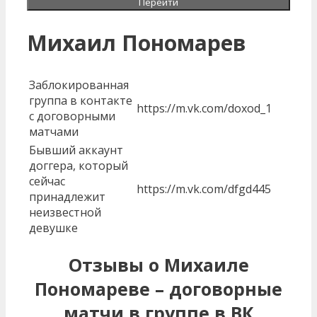
Перейти
Михаил Пономарев
Заблокированная
группа в контакте
https://m.vk.com/doxod_1
с договорными
матчами
Бывший аккаунт
доггера, который
сейчас
https://m.vk.com/dfgd445
принадлежит
неизвестной
девушке
Отзывы о Михаиле
Пономареве – договорные
матчи в группе в ВК