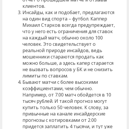
клиентов.
Инсайды, как и подобает, предлагаются
на один вид спорта – футбол. Каппер
Михаил Старков всегда предупреждает,
что у него есть ограничения для ставок
на каждый матч, обычно около 100
человек. Это свидетельствует о
реальной природе инсайдов, ведь
мошенники стараются продать как
можно больше, а здесь капер старается
не вызвать вопросов у БК и не снизить
лимиты по ставкам.
Бывают матчи с более высокими
коэффициентами, чем обычно.
Например, от 7.00 матч обойдется в 10
тысяч рублей. И такой прогноз могут
купить только 50 человек. К слову, за
привычные на канале инсайдерские
прогнозы с котировками от 2.00
придется заплатить 4 тысячи, и тут уже