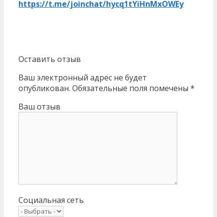
https://t.me/joinchat/hycq1tYiHnMxOWEy
Оставить отзыв
Ваш электронный адрес не будет
опубликован. Обязательные поля помечены *
Ваш отзыв
Социальная сеть