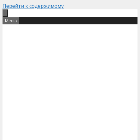
Перейти к содержимому
Меню