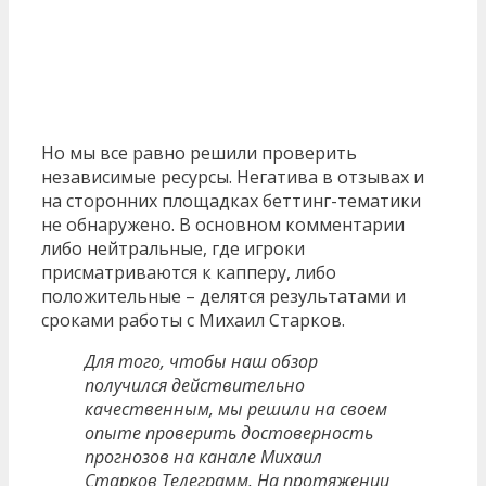
Но мы все равно решили проверить
независимые ресурсы. Негатива в отзывах и
на сторонних площадках беттинг-тематики
не обнаружено. В основном комментарии
либо нейтральные, где игроки
присматриваются к капперу, либо
положительные – делятся результатами и
сроками работы с Михаил Старков.
Для того, чтобы наш обзор
получился действительно
качественным, мы решили на своем
опыте проверить достоверность
прогнозов на канале Михаил
Старков Телеграмм. На протяжении