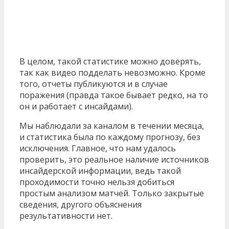
В целом, такой статистике можно доверять,
так как видео подделать невозможно. Кроме
того, отчеты публикуются и в случае
поражения (правда такое бывает редко, на то
он и работает с инсайдами).
Мы наблюдали за каналом в течении месяца,
и статистика была по каждому прогнозу, без
исключения. Главное, что нам удалось
проверить, это реальное наличие источников
инсайдерской информации, ведь такой
проходимости точно нельзя добиться
простым анализом матчей. Только закрытые
сведения, другого объяснения
результативности нет.