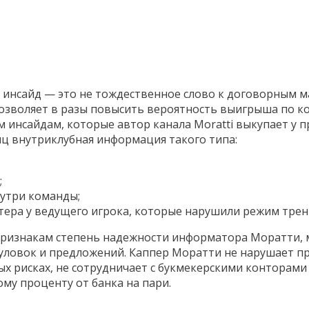
инсайд — это не тождественное слово к договорным ма
озволяет в разы повысить вероятность выигрыша по ко
м инсайдам, которые автор канала Moratti выкупает у
иц внутриклубная информация такого типа:
;
нутри команды;
тера у ведущего игрока, которые нарушили режим трен
ризнакам степень надежности информатора Моратти, м
 уловок и предложений. Каппер Моратти не нарушает 
х рисках, не сотрудничает с букмекерскими конторами
у проценту от банка на пари.