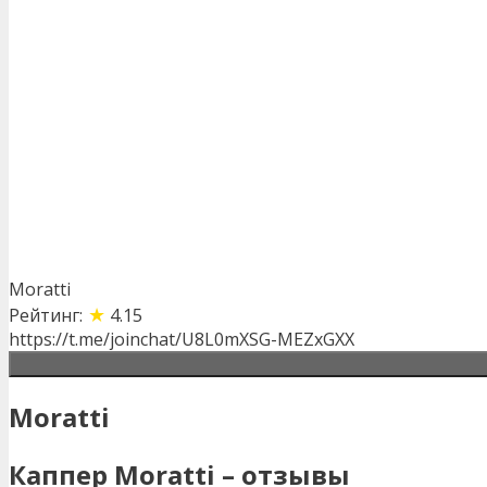
Moratti
★
Рейтинг:
4.15
https://t.me/joinchat/U8L0mXSG-MEZxGXX
Moratti
Каппер
Moratti
– отзывы