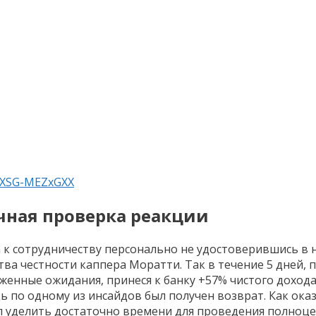
0mXSG-MEZxGXX
чная проверка реакции
 к сотрудничеству персонально не удостоверившись в 
ва честности каппера Моратти. Так в течение 5 дней, 
женные ожидания, принеся к банку +57% чистого дохода
 по одному из инсайдов был получен возврат. Как ока
пел уделить достаточно времени для проведения полноц