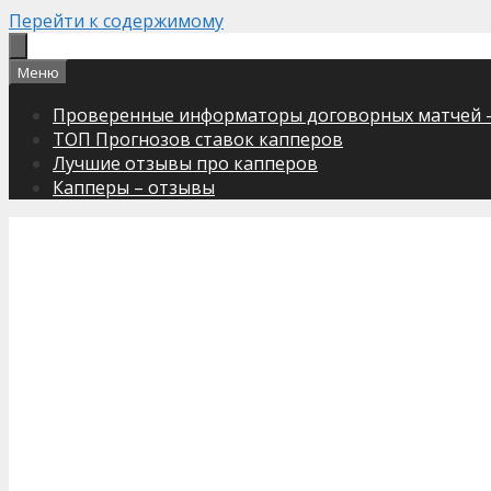
Перейти к содержимому
Меню
Проверенные информаторы договорных матчей 
ТОП Прогнозов ставок капперов
Лучшие отзывы про капперов
Капперы – отзывы