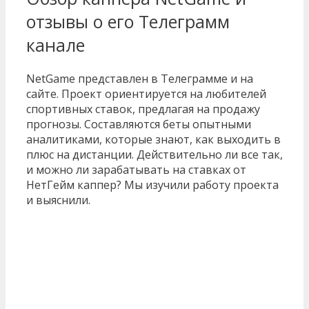
отзывы о его Телеграмм
канале
NetGame представлен в Телеграмме и на
сайте. Проект ориентируется на любителей
спортивных ставок, предлагая на продажу
прогнозы. Составляются беты опытными
аналитиками, которые знают, как выходить в
плюс на дистанции. Действительно ли все так,
и можно ли зарабатывать на ставках от
НетГейм каппер? Мы изучили работу проекта
и выяснили.