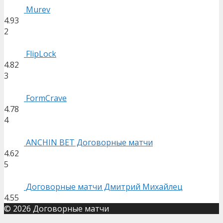
Murev
4.93
2
FlipLock
4.82
3
FormCrave
4.78
4
ANCHIN BET Договорные матчи
4.62
5
Договорные матчи Дмитрий Михайлец
4.55
© 2026 Договорные матчи