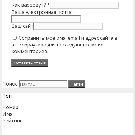
Как вас зовут?
*
Ваша электронная почта
*
Ваш сайт
Сохранить моё имя, email и адрес сайта в
этом браузере для последующих моих
комментариев.
Поиск:
Топ
Номер
Имя
Рейтинг
1