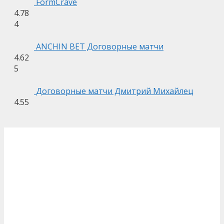
FormCrave
4.78
4
ANCHIN BET Договорные матчи
4.62
5
Договорные матчи Дмитрий Михайлец
4.55