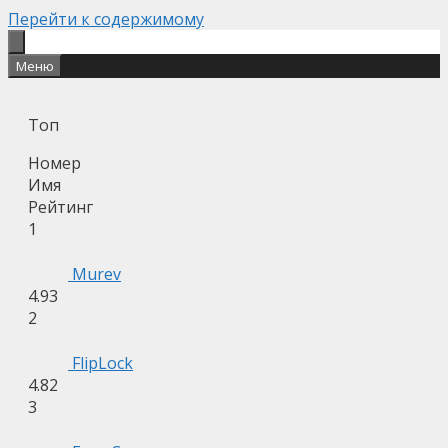
Перейти к содержимому
Меню
Топ
Номер
Имя
Рейтинг
1
Murev
4.93
2
FlipLock
4.82
3