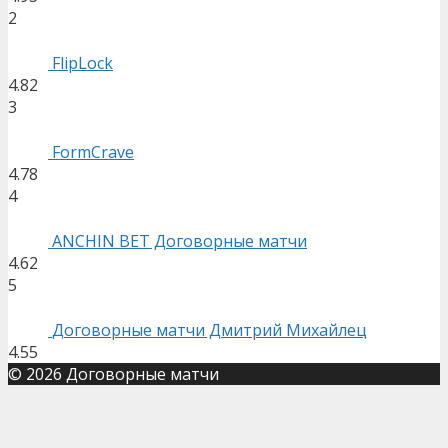
2
FlipLock
4.82
3
FormCrave
4.78
4
ANCHIN BET Договорные матчи
4.62
5
Договорные матчи Дмитрий Михайлец
4.55
© 2026 Договорные матчи