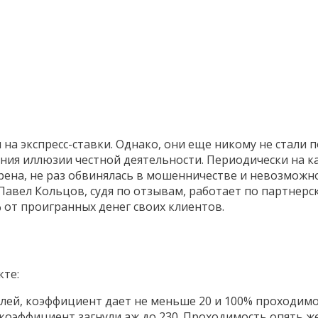
на экспресс-ставки. Однако, они еще никому не стали 
дания иллюзии честной деятельности. Периодически на 
ерена, не раз обвинялась в мошенничестве и невозможно
 Павел Кольцов, судя по отзывам, работает по партнер
 от проигранных денег своих клиентов.
кте:
блей, коэффициент дает не меньше 20 и 100% проходимо
 коэффициент загнули аж до 230. Проходимость опять ж