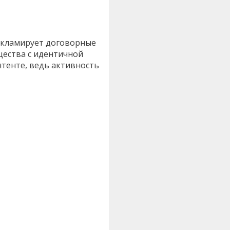
рекламирует договорные
щества с идентичной
нтенте, ведь активность