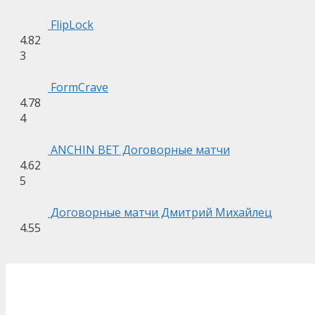
FlipLock
4.82
3
FormCrave
4.78
4
ANCHIN BET Договорные матчи
4.62
5
Договорные матчи Дмитрий Михайлец
4.55