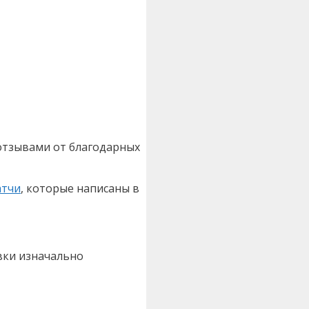
отзывами от благодарных
атчи
, которые написаны в
вки изначально