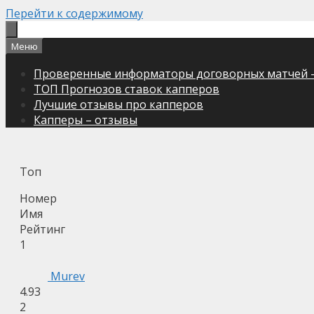
Перейти к содержимому
Меню
Проверенные информаторы договорных матчей 
ТОП Прогнозов ставок капперов
Лучшие отзывы про капперов
Капперы – отзывы
Топ
Номер
Имя
Рейтинг
1
Murev
4.93
2