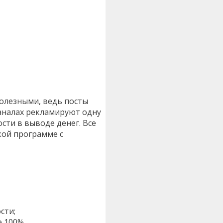
полезными, ведь посты
каналах рекламируют одну
сти в выводе денег. Все
ской программе с
сти;
е 100%.