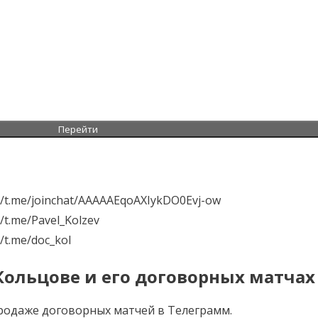
Перейти
://t.me/joinchat/AAAAAEqoAXIykDO0Evj-ow
//t.me/Pavel_Kolzev
//t.me/doc_kol
Кольцове и его договорных матчах
продаже договорных матчей в Телеграмм.