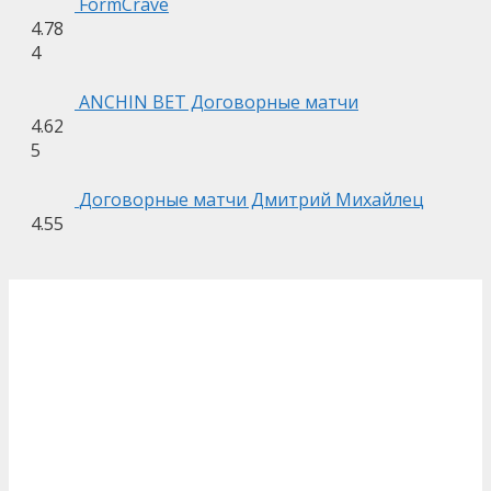
FormCrave
4.78
4
ANCHIN BET Договорные матчи
4.62
5
Договорные матчи Дмитрий Михайлец
4.55