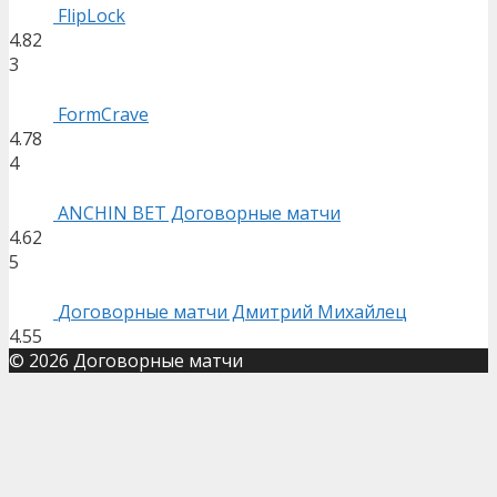
FlipLock
4.82
3
FormCrave
4.78
4
ANCHIN BET Договорные матчи
4.62
5
Договорные матчи Дмитрий Михайлец
4.55
© 2026 Договорные матчи