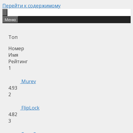
Перейти к содержимому
Меню
Топ
Номер
Имя
Рейтинг
1
Murev
4.93
2
FlipLock
4.82
3