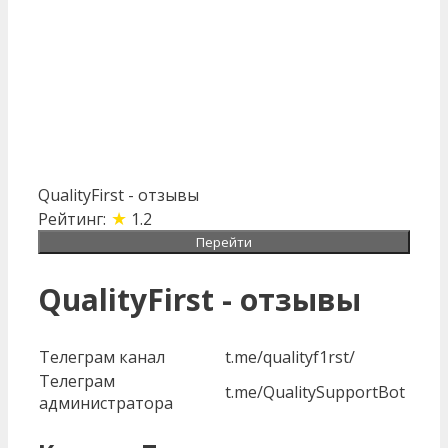
QualityFirst - отзывы
★
Рейтинг:
1.2
Перейти
QualityFirst - отзывы
Телеграм канал
t.me/qualityf1rst/
Телеграм
t.me/QualitySupportBot
администратора