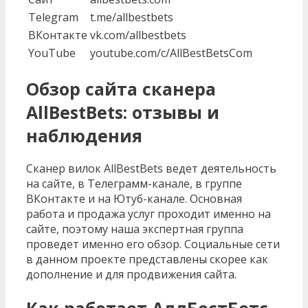
Telegram
t.me/allbestbets
ВКонтакте
vk.com/allbestbets
YouTube
youtube.com/c/AllBestBetsCom
Обзор сайта сканера
AllBestBets: отзывы и
наблюдения
Сканер вилок AllBestBets ведет деятельность
на сайте, в Телеграмм-канале, в группе
ВКонтакте и на Ютуб-канале. Основная
работа и продажа услуг проходит именно на
сайте, поэтому наша экспертная группа
проведет именно его обзор. Социальные сети
в данном проекте представлены скорее как
дополнение и для продвижения сайта.