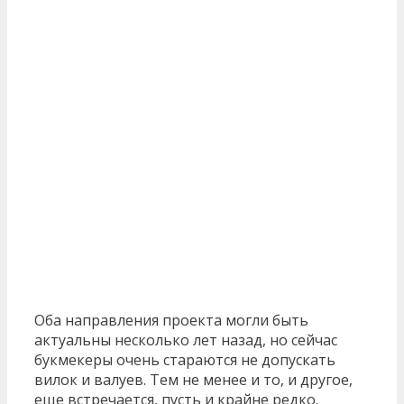
Оба направления проекта могли быть
актуальны несколько лет назад, но сейчас
букмекеры очень стараются не допускать
вилок и валуев. Тем не менее и то, и другое,
еще встречается, пусть и крайне редко.