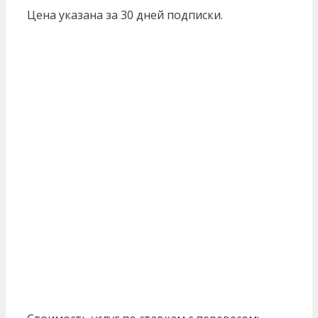
Цена указана за 30 дней подписки.