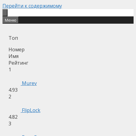
Перейти к содержимому
Меню
Топ
Номер
Имя
Рейтинг
1
Murev
4.93
2
FlipLock
4.82
3