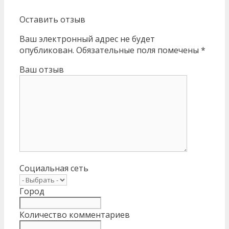
Оставить отзыв
Ваш электронный адрес не будет
опубликован. Обязательные поля помечены *
Ваш отзыв
Социальная сеть
Город
Количество комментариев