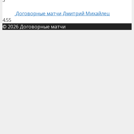
5
Договорные матчи Дмитрий Михайлец
4.55
© 2026 Договорные матчи