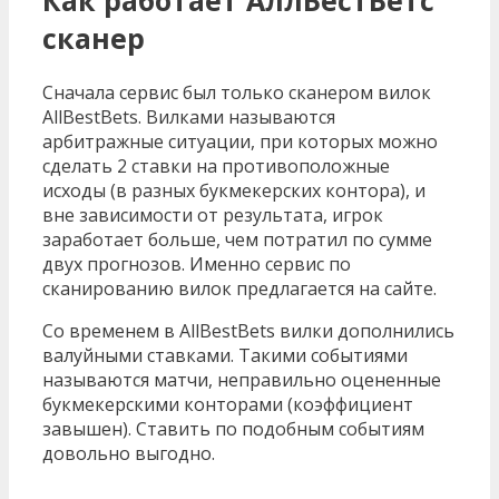
Как работает АллБестБетс
сканер
Сначала сервис был только сканером вилок
AllBestBets. Вилками называются
арбитражные ситуации, при которых можно
сделать 2 ставки на противоположные
исходы (в разных букмекерских контора), и
вне зависимости от результата, игрок
заработает больше, чем потратил по сумме
двух прогнозов. Именно сервис по
сканированию вилок предлагается на сайте.
Со временем в AllBestBets вилки дополнились
валуйными ставками. Такими событиями
называются матчи, неправильно оцененные
букмекерскими конторами (коэффициент
завышен). Ставить по подобным событиям
довольно выгодно.