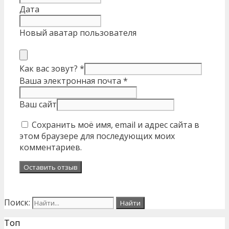
Дата
Новый аватар пользователя
Как вас зовут?
*
Ваша электронная почта
*
Ваш сайт
Сохранить моё имя, email и адрес сайта в
этом браузере для последующих моих
комментариев.
Поиск:
Топ