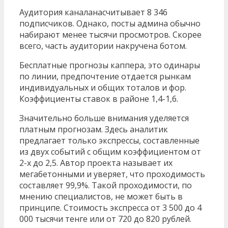
Аудитория каналанасчитывает 8 346
подписчиков. Однако, посты админа обычно
набирают менее тысячи просмотров. Скорее
всего, часть аудитории накручена ботом.
Бесплатные прогнозы каппера, это одинары
по линии, предпочтение отдается рынкам
индивидуальных и общих тоталов и фор.
Коэффициенты ставок в районе 1,4-1,6.
Значительно больше внимания уделяется
платным прогнозам. Здесь аналитик
предлагает только экспрессы, составленные
из двух событий с общим коэффициентом от
2-х до 2,5. Автор проекта называет их
мегабетонными и уверяет, что проходимость
составляет 99,9%. Такой проходимости, по
мнению специалистов, не может быть в
принципе. Стоимость экспресса от 3 500 до 4
000 тысячи тенге или от 720 до 820 рублей.