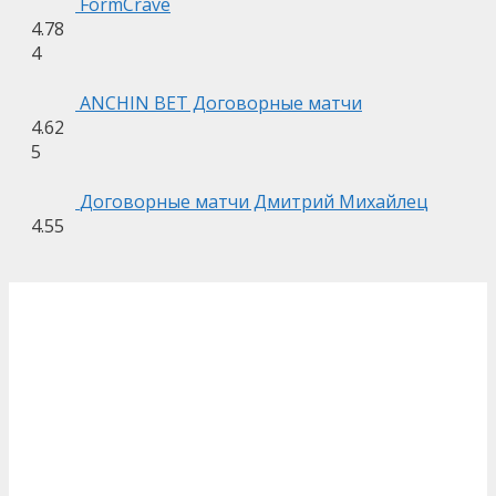
FormCrave
4.78
4
ANCHIN BET Договорные матчи
4.62
5
Договорные матчи Дмитрий Михайлец
4.55