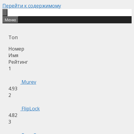
Перейти к содержимому
Меню
Топ
Номер
Имя
Рейтинг
1
Murev
4.93
2
FlipLock
4.82
3