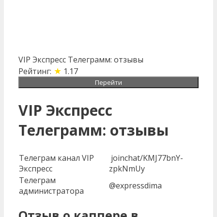
VIP Экспресс Телеграмм: отзывы
★
Рейтинг:
1.17
Перейти
VIP Экспресс
Телеграмм: отзывы
Телеграм канал VIP
joinchat/KMJ77bnY-
Экспресс
zpkNmUy
Телеграм
@expressdima
администратора
Отзыв о каппере в