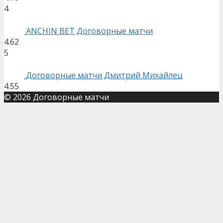
4
ANCHIN BET Договорные матчи
4.62
5
Договорные матчи Дмитрий Михайлец
4.55
© 2026 Договорные матчи