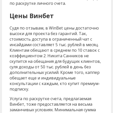
по раскрутке личного счета.
Цены Винбет
Судя по отзывам, в WinBet цены достаточно
высоки для проекта без гарантий. Так,
стоимость доступа в ограниченный чат с
инсайдами составляет 5 тыс. рублей в месяц.
Клиентам обещают в среднем по 10 ставок с
коэффициентом 2. Никита Санников не
скупится на обещания для будущих клиентов,
суля доходы от 50 тыс. рублей в день без
дополнительных усилий. Кроме того, каппер
обещает еще и индивидуальные
консультации с каждым, кто купит премиум-
подписку.
Услуга по раскрутке счета, предлагаемая
Винбет, тоже предоставляется на весьма
заманчивых условиях. Минимальная сумма