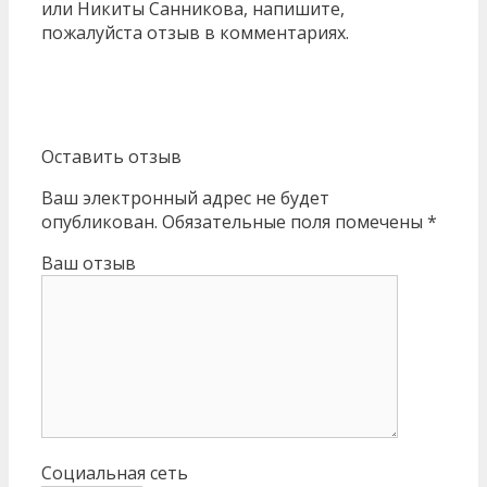
или Никиты Санникова, напишите,
пожалуйста отзыв в комментариях.
Оставить отзыв
Ваш электронный адрес не будет
опубликован. Обязательные поля помечены *
Ваш отзыв
Социальная сеть