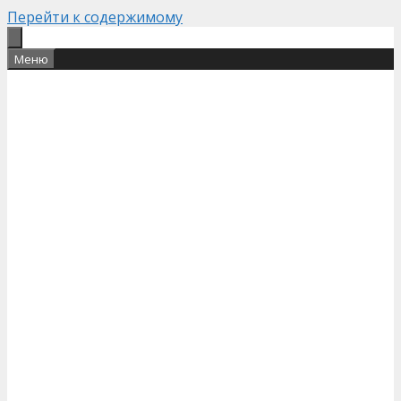
Перейти к содержимому
Меню